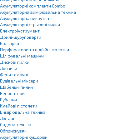
Акумуляторні комплекти Combo
Акумуляторна вимірювальна техніка
Акумуляторна викрутка
Акумуляторні стрічкові пилки
Електроінструмент
Дрилі-шуруповерти
Болгарки
Перфоратори та відбійні молотки
Шліфувальні машини
Дискові пилки
Лобзики
Фени технічні
Будівельні міксери
Шабельні пилки
Реноватори
Рубанки
Клейові пістолети
Вимірювальна техніка
Ліхтарі
Садова техніка
Обприскувачі
Акумуляторні кущорізи