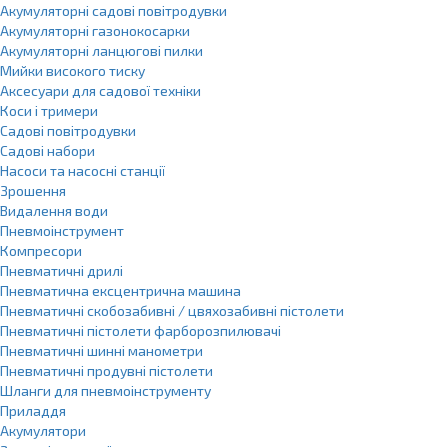
Акумуляторні садові повітродувки
Акумуляторні газонокосарки
Акумуляторні ланцюгові пилки
Мийки високого тиску
Аксесуари для садової техніки
Коси і тримери
Садові повітродувки
Садові набори
Насоси та насосні станції
Зрошення
Видалення води
Пневмоінструмент
Компресори
Пневматичні дрилі
Пневматична ексцентрична машина
Пневматичні скобозабивні / цвяхозабивні пістолети
Пневматичні пістолети фарборозпилювачі
Пневматичні шинні манометри
Пневматичні продувні пістолети
Шланги для пневмоінструменту
Приладдя
Акумулятори