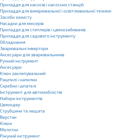
Приладдя для насосів і насосних станцій
Приладдя для вимірювальної і освітлювальної техніки
Засоби захисту
Насадки для міксерів
Приладдя для степлерів і цвяхозабивачів
Приладдя для садового інструменту
Обладнання
Зварювальні інвертори
Аксесуари для зварювальників
Ручний інструмент
Аксесуари
Ключ заклепувальний
Рашпилі і напилки
Скребки і шпателі
Інструмент для автомобілістів
Набори інструментів
Цвяходер
Струбцини та лещата
Верстак
Ключі
Молотки
Ріжучий інструмент