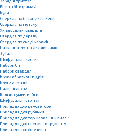
Зарядні пристрої
Біти та бітотримачі
Бури
Свердла по бетону / каменю
Свердла по металу
Універсальні свердла
Свердла по дереву
Свердла по склу і кераміці
Пилкові полотна для лобзиків
Зубила
Шліфувальні листи
Набори біт
Набори свердел
Круги абразивні відрізні
Круги алмазні
Пилкові диски
Валізи, сумки, кейси
Шліфувальні стрічки
Приладдя для реноватора
Приладдя для рубанків
Приладдя для торцювальних пилок
Приладдя для пневмоінструменту
Приладдя для фрезерів